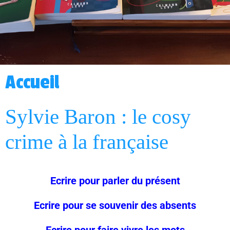
Accueil
Sylvie Baron : le cosy
crime à la française
Ecrire pour parler du présent
Ecrire pour se souvenir des absents