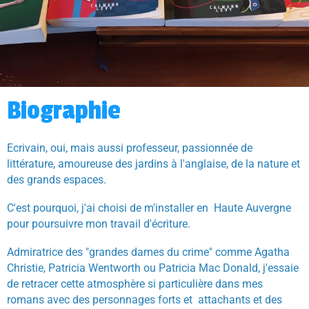
Biographie
Ecrivain, oui, mais aussi professeur, passionnée de
littérature, amoureuse des jardins à l'anglaise, de la nature et
des grands espaces.
C'est pourquoi, j'ai choisi de m'installer en Haute Auvergne
pour poursuivre mon travail d'écriture.
Admiratrice des "grandes dames du crime" comme Agatha
Christie, Patricia Wentworth ou Patricia Mac Donald, j'essaie
de retracer cette atmosphère si particulière dans mes
romans avec des personnages forts et attachants et des