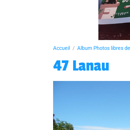
Accueil
Album Photos libres de
47 Lanau