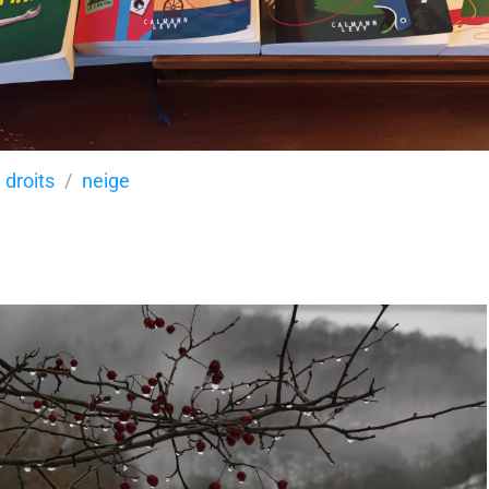
 droits
neige