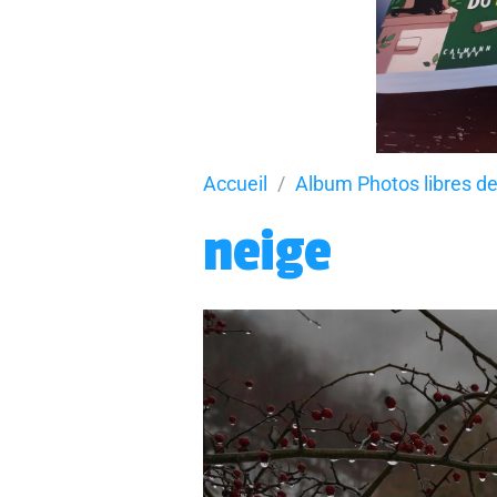
Accueil
Album Photos libres de
neige